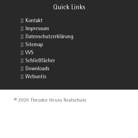
Quick Links

Kontakt

Impressum

Datenschutzerklärung

Sitemap

VVS

Schließfächer

Downloads

Webuntis
© 2026 Theodor Heuss Realschule