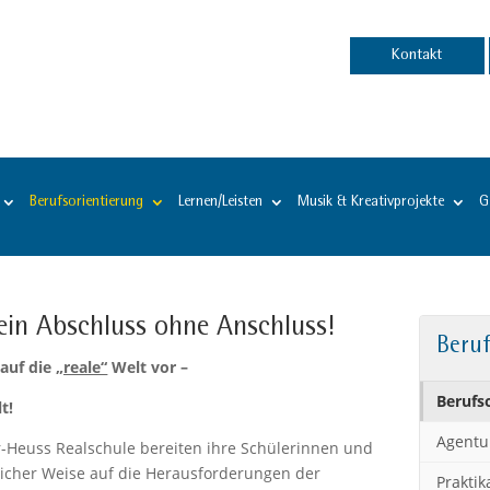
Kontakt
Berufsorientierung
Lernen/Leisten
Musik & Kreativprojekte
G
ein Abschluss ohne Anschluss!
Beruf
 auf die
„reale“
Welt vor –
Berufs
t!
Agentur
r-Heuss Realschule bereiten ihre Schülerinnen und
eicher Weise auf die Herausforderungen der
Praktik