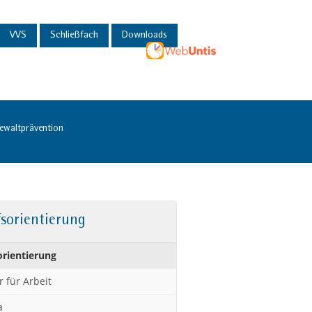
VVS
Schließfach
Downloads
ewaltprävention
sorientierung
orientierung
 für Arbeit
a