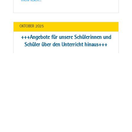
mehr lesen…
OKTOBER 2025
+++Angebote für unsere Schülerinnen und
Schüler über den Unterricht hinaus+++
++Angebote für unsere Schülerinnen und Schüler über
den Unterricht hinaus+++ Highlights sind hier die
internationalen Erfahrungen, die Ihre Kinder bei uns
an der THRS machen werden: Klasse 5-7: Regelmäßige
Kontakte im Unterricht und im Schulleben zu…
mehr lesen…
OKTOBER 2025