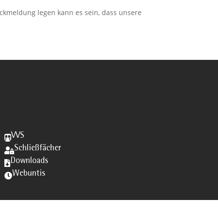
ückmeldung legen kann es sein, dass unsere
VVS

Schließfächer

Downloads

Webuntis
