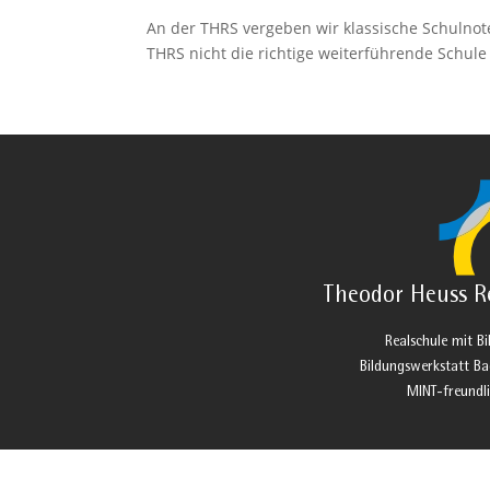
An der THRS vergeben wir klassische Schulnot
THRS nicht die richtige weiterführende Schule f
Theodor Heuss R
Realschule mit B
Bildungswerkstatt 
MINT-freundl