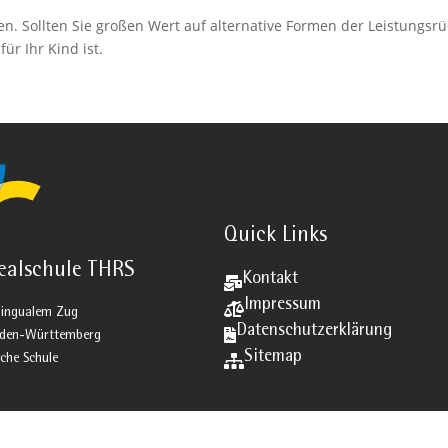
en. Sollten Sie großen Wert auf alternative Formen der Leistungsr
ür Ihr Kind ist.
Quick Links
ealschule THRS
Kontakt

Impressum

ilingualem Zug
Datenschutzerklärung

Baden-Württemberg
Sitemap
iche Schule
