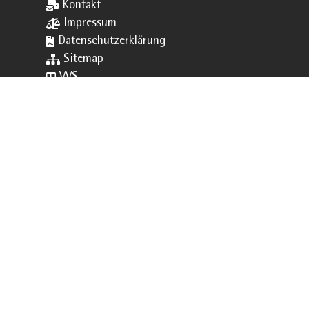

Kontakt

Impressum

Datenschutzerklärung

Sitemap

VVS

Schließfächer

Downloads

Webuntis
© 2026 Theodor Heuss Realschule