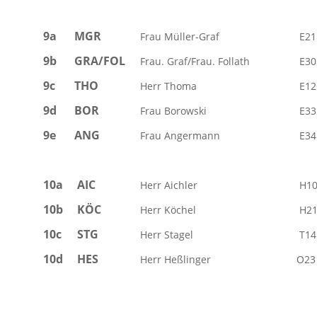
9a
MGR
Frau Müller-Graf
E21
9b
GRA/FOL
Frau. Graf/Frau. Follath
E30
9c
THO
Herr Thoma
E12
9d
BOR
Frau Borowski
E33
9e
ANG
Frau Angermann
E34
10a
AIC
Herr Aichler
H1
10b
KÖC
Herr Köchel
H2
10c
STG
Herr Stagel
T14
10d
HES
Herr Heßlinger
O23