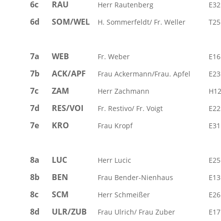
6c
RAU
Herr Rautenberg
E32
6d
SOM/WEL
H. Sommerfeldt/ Fr. Weller
T25
7a
WEB
Fr. Weber
E16
7b
ACK/APF
Frau Ackermann/Frau. Apfel
E23
7c
ZAM
Herr Zachmann
H1
7d
RES/VOI
Fr. Restivo/ Fr. Voigt
E22
7e
KRO
Frau Kropf
E31
8a
LUC
Herr Lucic
E25
8b
BEN
Frau Bender-Nienhaus
E13
8c
SCM
Herr Schmeißer
E26
8d
ULR/ZUB
Frau Ulrich/ Frau Zuber
E17