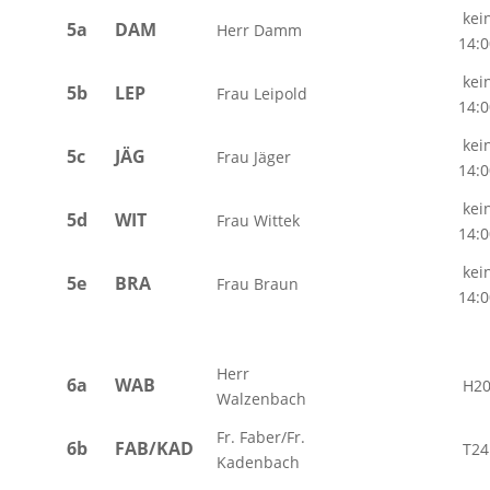
kein
5a
DAM
Herr Damm
14:0
kein
5b
LEP
Frau Leipold
14:0
kein
5c
JÄG
Frau Jäger
14:0
kein
5d
WIT
Frau Wittek
14:0
kein
5e
BRA
Frau Braun
14:0
Herr
6a
WAB
H2
Walzenbach
Fr. Faber/Fr.
6b
FAB/KAD
T24
Kadenbach